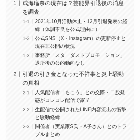
成海瑠奈の現在は？芸能界引退後の消息
を調査
2021年10月活動休止・12月引退発表の経
緯（体調不良を公式理由に）
公式SNS（X・Instagram）の更新停止と
現在非公開の状況
事務所「スターダストプロモーション」
退所後の公的動向なし
引退の引き金となった不祥事と炎上騒動
の真相
人気配信者「もこう」との交際・二股疑
惑がコレコレ配信で露呈
生配信で公開されたLINE内容流出の衝撃
と騒動経緯
関係者（実業家S氏・A子さん）とのトラ
ブルまとめ