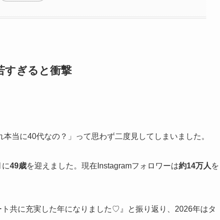
若すぎると衝撃
れ本当に40代なの？」って思わず二度見してしまいました。
月に
49歳
を迎えました。現在Instagramフォロワーは
約14万人
を
ベート共に充実した年になりました♡』と振り返り、2026年はタ