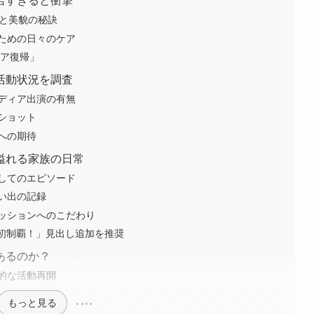
若すぎると衝撃
ルと美貌の秘訣
ための日々のケア
ィア復帰」
活動状況を調査
ディア出演の有無
ショット
への期待
溢れる家族の日常
してのエピソード
い出の記録
ッションへのこだわり
I初制覇！」見出し追加を推奨
あるのか？
的な活動再開
もっと見る