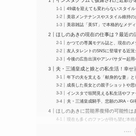
インスタグラムで披露された近影が
49歳を迎えても変わらないスタイ
美容メンテナンスやスタイル維持の
美容雑誌「美ST」で本格的なメデ
ほしのあきの現在の仕事は？最近の
かつての専属モデル誌と、現在のメ
友人タレントのSNSに登場する近況
今後の広告出演やアンバサダー起用
夫・三浦皇成と娘との私生活！幸せ
年下の夫を支える「献身的な妻」と
成長した長女との親子ショットや思
インスタで垣間見える私生活やファ
夫・三浦皇成騎手、悲願のJRA・G
ほしのあきに芸能界復帰の可能性は
現在も多くのファンが待ち望む本格