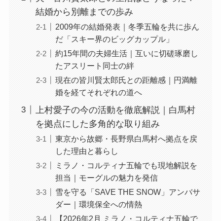
結婚から別離までの歩み
2009年の結婚発表｜冬季五輪を共に歩ん
だ「スキー界のビッグカップル」
約15年間の夫婦生活｜互いに切磋琢磨し
たアスリート同士の絆
現在の皆川賢太郎氏との距離感｜円満離
婚を経てそれぞれの道へ
上村愛子の今の活動を徹底解説｜白馬村
を拠点にした多角的な取り組み
東京から故郷・長野県白馬村へ拠点を戻
した理由と暮らし
ミラノ・コルティナ五輪でも現地解説を
担当｜モーグルの魅力を発信
雪を守る「SAVE THE SNOW」アンバサ
ダー｜環境保全への情熱
【2026年2月 ミラノ・コルティナ五輪で