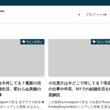
ー
プロフィール
消えた芸能人
消えた芸
は今何してる？最新の活
小出恵介は今どこで何してる？現
婚生活、変わらぬ美貌の
の仕事や年収、NYでの結婚生活を
解
底解説
tagramで見る 女子アナ大好き💓
この投稿をInstagramで見る 小出恵介/Keis
310)がシェアした投稿 みなさん、
Koide(@kaykoide)がシェアした投稿 正直