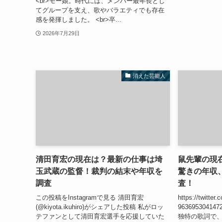
<br>モー娘。時代には、メンバー最年長とし
てグループを支え、歌やバラエティでも存在
感を発揮しました。 <br>卒...
2026年7月29日
消えた芸能人
清田育宏の現在は？最新の仕事は埼
鼠先輩の現
玉武蔵の監督！裁判の結末や年収を
驚きの年収
調査
査！
この投稿をInstagramで見る 清田育宏
https://twitter
(@kiyota.ikuhiro)がシェアした投稿 私がロッ
963695304
テファンとして清田育宏選手を応援していた
独特の歌詞で