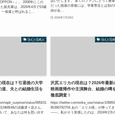
説いたします。 多くのファンにとって衝
OPPON～』。 2008年にこの
だった脱退の背後には、学業専念とは別の
た鼠先輩は、2026年4月で53歳
由があ...
 一発屋と呼ばれるこ...
2026年7月28日
消えた芸能人
消えた芸
の現在は？引退後の大学
沢尻エリカの現在は？2026年最新
の道、夫との結婚生活を
映画復帰作や主演舞台、結婚の噂
徹底調査！
.com/wpb_surprise/status/895631
https://twitter.com/erika_swz/status/10985
393 元NMB48の須藤凛々花さん。
85390792704 あの「エリカ様」が帰って
聞いて、あなたは何を思い出す
――。私がそう実感したのは、2024年2月