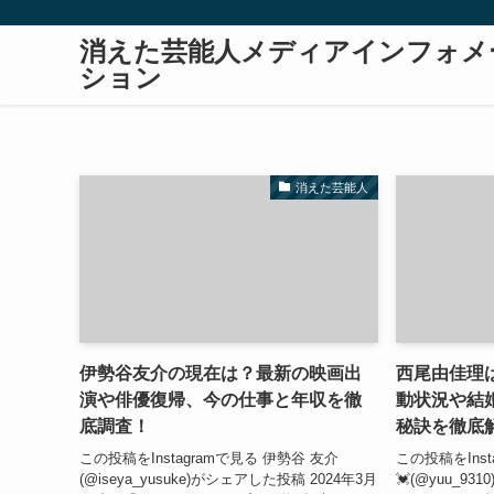
消えた芸能人メディアインフォメ
ション
消えた芸能人
伊勢谷友介の現在は？最新の映画出
西尾由佳理
演や俳優復帰、今の仕事と年収を徹
動状況や結
底調査！
秘訣を徹底
この投稿をInstagramで見る 伊勢谷 友介
この投稿をIns
(@iseya_yusuke)がシェアした投稿 2024年3月
💓(@yuu_9