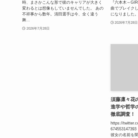
時、まさかこんな形で彼のキャリアが大きく
『六本木～GIR
変わるとは想像もしていませんでした。 あの
曲でブレイクし
不祥事から数年。清田選手は今、全く違う
になりました。
舞...
2026年7月28日
2026年7月28日
須藤凛々花
進学や哲学
徹底調査！
https://twitter
674553147
彼女の名前を