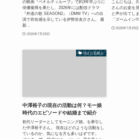
の映画『ペナルティループ』で約3年半ぶりに
こんにちは。
俳優復帰を果たし、2026年には配信ドラマ
さんのお姿を見
『外道の歌 SEASON2』（DMM TV）への出
と声が出てし
演で存在感を示している伊勢谷友介さん。 最
「ズームイン!!S
新...
2026年7月29日
2026年7月29日
消えた芸能人
中澤裕子の現在の活動は何？モー娘
時代のエピソードや結婚まで紹介
初代リーダーとしてモーニング娘。を牽引し
た中澤裕子さん。 現在はどのような活動をし
ているのか、気になる方も多いはずです。