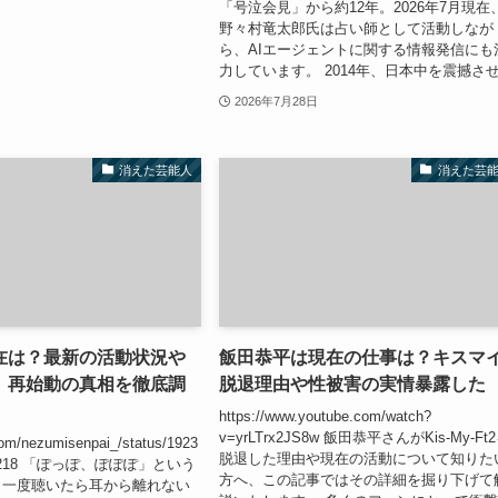
「号泣会見」から約12年。2026年7月現在
野々村竜太郎氏は占い師として活動しなが
ら、AIエージェントに関する情報発信にも
力しています。 2014年、日本中を震撼させ.
2026年7月28日
消えた芸能人
消えた芸
在は？最新の活動状況や
飯田恭平は現在の仕事は？キスマ
、再始動の真相を徹底調
脱退理由や性被害の実情暴露した
https://www.youtube.com/watch?
v=yrLTrx2JS8w 飯田恭平さんがKis-My-Ft
.com/nezumisenpai_/status/1923
脱退した理由や現在の活動について知りた
147218 「ぽっぽ、ぽぽぽ」という
方へ、この記事ではその詳細を掘り下げて
、一度聴いたら耳から離れない