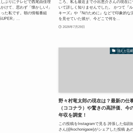
久しぶりにテレビで西尾由佳理
ころ、私も最近まで小出恵介さんの現在に
かけて、思わず「懐かしい!」
いて詳しく知りませんでした。 かつて『
まった私です。朝の情報番組
キーズ』や『Nのために』などで印象的な
UPER」...
を見せていた彼が、今どこで何を...
2026年7月29日
消えた芸
野々村竜太郎の現在は？最新の仕
（ココナラ）や驚きの高評価、今
年収を調査！
この投稿をInstagramで見る 誇張した似顔
さん(@kochonigaoe)がシェアした投稿 あ